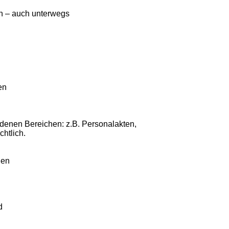
en – auch unterwegs
en
enen Bereichen: z.B. Personalakten,
htlich.
den
d