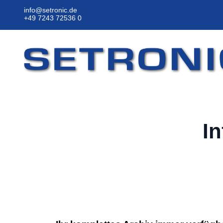
info@setronic.de
+49 7243 72536 0
I